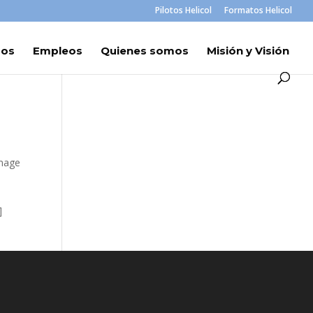
Pilotos Helicol
Formatos Helicol
ros
Empleos
Quienes somos
Misión y Visión
image
]