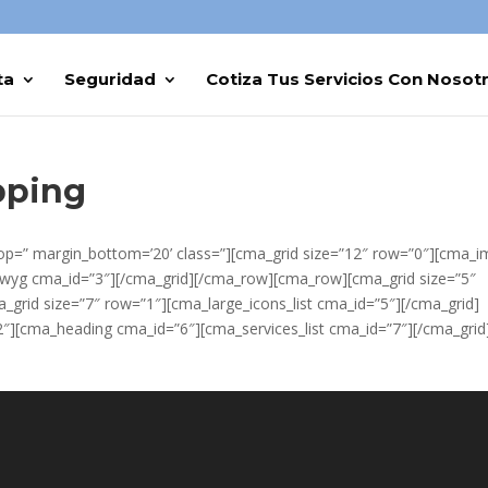
ta
Seguridad
Cotiza Tus Servicios Con Nosot
ipping
p=” margin_bottom=’20’ class=”][cma_grid size=”12″ row=”0″][cma_
wyg cma_id=”3″][/cma_grid][/cma_row][cma_row][cma_grid size=”5″
grid size=”7″ row=”1″][cma_large_icons_list cma_id=”5″][/cma_grid]
″][cma_heading cma_id=”6″][cma_services_list cma_id=”7″][/cma_grid