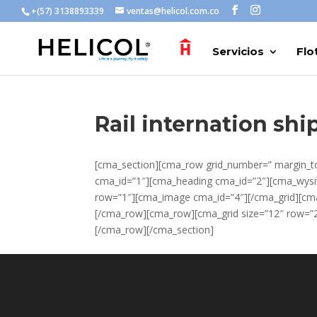
+(57) 3138893339
ventas@helicol.com.co
Servicios
Flo
Rail internation sh
[cma_section][cma_row grid_number=” margin_to
cma_id=”1″][cma_heading cma_id=”2″][cma_wysi
row=”1″][cma_image cma_id=”4″][/cma_grid][cma_
[/cma_row][cma_row][cma_grid size=”12″ row=”2
[/cma_row][/cma_section]