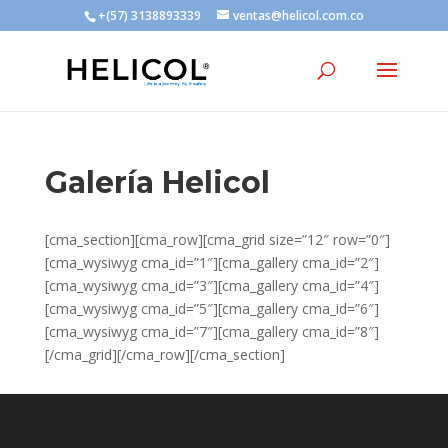
+(57) 3138893339
ventas@helicol.com.co
Galería Helicol
[cma_section][cma_row][cma_grid size=”12″ row=”0″]
[cma_wysiwyg cma_id=”1″][cma_gallery cma_id=”2″]
[cma_wysiwyg cma_id=”3″][cma_gallery cma_id=”4″]
[cma_wysiwyg cma_id=”5″][cma_gallery cma_id=”6″]
[cma_wysiwyg cma_id=”7″][cma_gallery cma_id=”8″]
[/cma_grid][/cma_row][/cma_section]